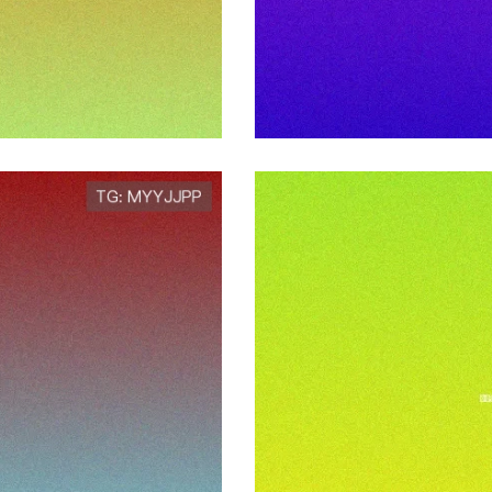
获取比赛最新信息，
选择AG现金真人平
满足不同