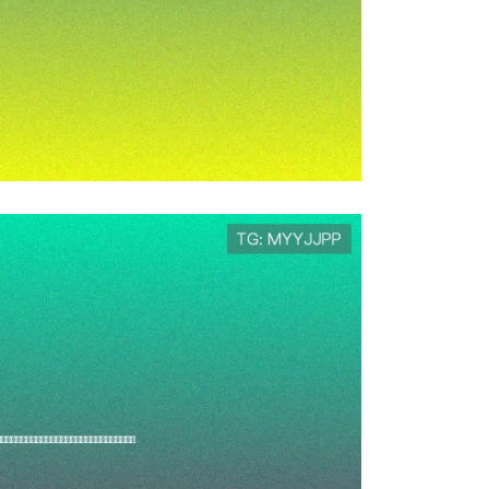
温的菲利普斯体育场展开激战，详
赛场地及周边配套设施