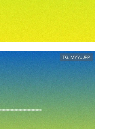
放与精彩集锦在线观看让你不错过任
何精彩瞬间