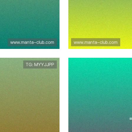
荷兰与日本在埃因霍
与赛事精彩瞬间一览
细介绍比