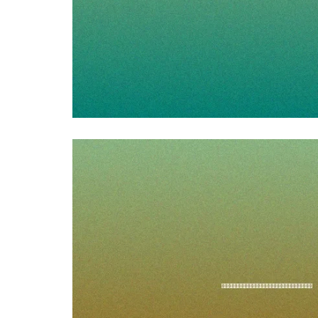
荷兰对瑞典比赛视频直播全程回放