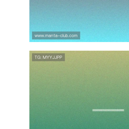
详细盘点世界杯伊朗对新西兰的比
略变化