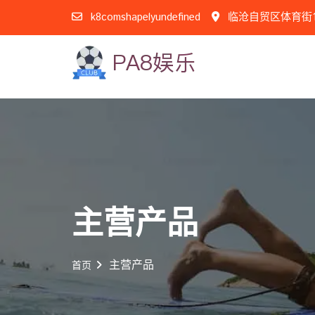
k8comshapelyundefined
临沧自贸区体育街1
主营产品
主营产品
首页