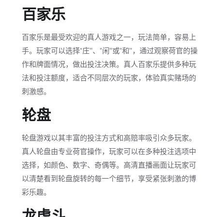
百家乐
百家乐是最受欢迎的真人游戏之一，玩法简单，容易上
手。玩家可以选择“庄”、“闲”或“和”，通过观察荷官的操
作和牌面情况，做出投注决策。真人百家乐提供多种玩
法和投注额度，适合不同层次的玩家，体验真实赌场的
刺激感。
轮盘
轮盘游戏以其丰富的投注方式和高赔率吸引众多玩家。
真人轮盘由专业荷官操作，玩家可以在多种投注选项中
选择，如颜色、数字、奇偶等。高清直播画面让玩家可
以清楚看到轮盘旋转的每一个细节，享受紧张刺激的博
彩乐趣。
龙虎斗