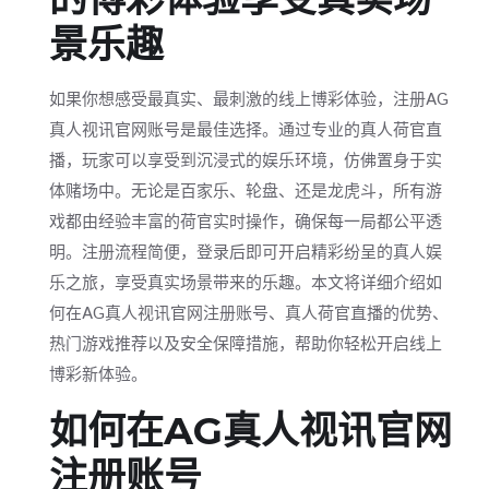
景乐趣
如果你想感受最真实、最刺激的线上博彩体验，注册AG
真人视讯官网账号是最佳选择。通过专业的真人荷官直
播，玩家可以享受到沉浸式的娱乐环境，仿佛置身于实
体赌场中。无论是百家乐、轮盘、还是龙虎斗，所有游
戏都由经验丰富的荷官实时操作，确保每一局都公平透
明。注册流程简便，登录后即可开启精彩纷呈的真人娱
乐之旅，享受真实场景带来的乐趣。本文将详细介绍如
何在AG真人视讯官网注册账号、真人荷官直播的优势、
热门游戏推荐以及安全保障措施，帮助你轻松开启线上
博彩新体验。
如何在AG真人视讯官网
注册账号