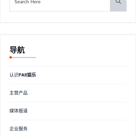
导航
认识
PA8娱乐
主营产品
媒体报道
企业服务