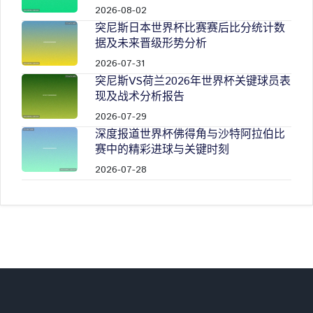
2026-08-02
突尼斯日本世界杯比赛赛后比分统计数
据及未来晋级形势分析
2026-07-31
突尼斯VS荷兰2026年世界杯关键球员表
现及战术分析报告
2026-07-29
深度报道世界杯佛得角与沙特阿拉伯比
赛中的精彩进球与关键时刻
2026-07-28