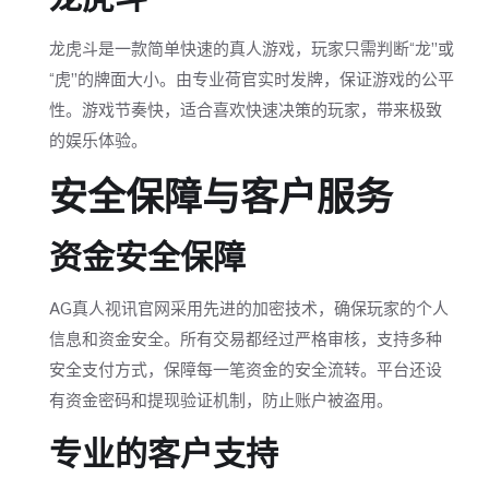
龙虎斗是一款简单快速的真人游戏，玩家只需判断“龙”或
“虎”的牌面大小。由专业荷官实时发牌，保证游戏的公平
性。游戏节奏快，适合喜欢快速决策的玩家，带来极致
的娱乐体验。
安全保障与客户服务
资金安全保障
AG真人视讯官网采用先进的加密技术，确保玩家的个人
信息和资金安全。所有交易都经过严格审核，支持多种
安全支付方式，保障每一笔资金的安全流转。平台还设
有资金密码和提现验证机制，防止账户被盗用。
专业的客户支持