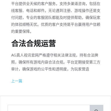
平台提供全天候的客户服务，支持多渠道咨询，包括在
线客服、电话和邮件。无论遇到注册、游戏操作还是支
付问题，专业的客服团队都能及时提供帮助，确保玩家
的体验顺畅无忧。优质的客户支持是平台赢得用户信赖
的重要保障。
合法合规运营
AG真人视讯官网严格遵守相关法律法规，持有合法牌
照，确保所有游戏内容合法合规。平台定期接受第三方
审计，确保游戏的公平性和透明度，为玩家营造
上一篇