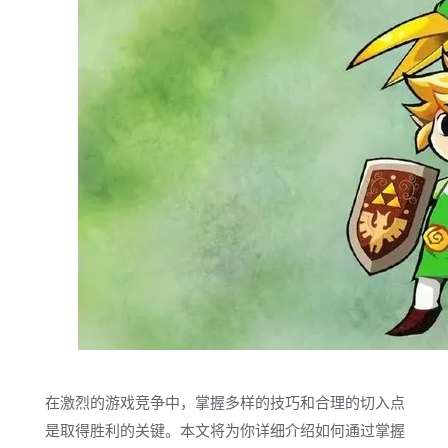
在激烈的游戏竞争中，掌握多样的技巧和合理的切入点
是取得胜利的关键。本文将为你详细介绍如何通过掌握