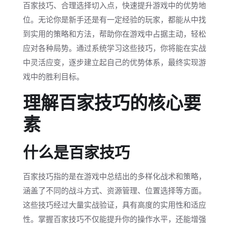
百家技巧、合理选择切入点，快速提升游戏中的优势地
位。无论你是新手还是有一定经验的玩家，都能从中找
到实用的策略和方法，帮助你在游戏中占据主动，轻松
应对各种局势。通过系统学习这些技巧，你将能在实战
中灵活应变，逐步建立起自己的优势体系，最终实现游
戏中的胜利目标。
理解百家技巧的核心要
素
什么是百家技巧
百家技巧指的是在游戏中总结出的多样化战术和策略，
涵盖了不同的战斗方式、资源管理、位置选择等方面。
这些技巧经过大量实战验证，具有高度的实用性和适应
性。掌握百家技巧不仅能提升你的操作水平，还能增强